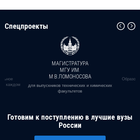
Cпецпроекты
МАГИСТРАТУРА
МГУ ИМ.
М.В.ЛОМОНОСОВА
альное
Образова
ь в каждом
для выпускников технических и химических
факультетов
Готовим к поступлению в лучшие вузы
России