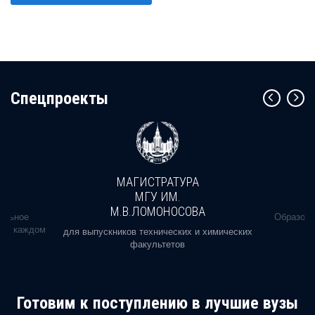
Cпецпроекты
МАГИСТРАТУРА
МГУ ИМ.
М.В.ЛОМОНОСОВА
альное
Образова
ь в каждом
для выпускников технических и химических
факультетов
Готовим к поступлению в лучшие вузы