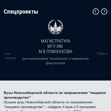
Cпецпроекты
МАГИСТРАТУРА
МГУ ИМ.
М.В.ЛОМОНОСОВА
альное
Образова
ь в каждом
для выпускников технических и химических
факультетов
Вузы Новосибирской области по направлению "пищевое
производство"
Лучшие вузы Новосибирской области по направлению
"пищевое производство" – найдено 4 вуза и 9 программ