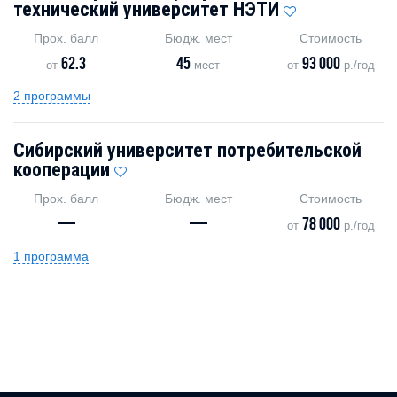
технический университет НЭТИ
Прох. балл
Бюдж. мест
Стоимость
62.3
45
93 000
от
мест
от
р./год
2 программы
Сибирский университет потребительской
кооперации
Прох. балл
Бюдж. мест
Стоимость
—
—
78 000
от
р./год
1 программа