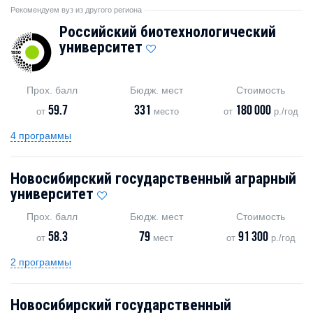
Рекомендуем вуз из другого региона
Российский биотехнологический
университет
Прох. балл
Бюдж. мест
Стоимость
59.7
331
180 000
от
место
от
р./год
4 программы
Новосибирский государственный аграрный
университет
Прох. балл
Бюдж. мест
Стоимость
58.3
79
91 300
от
мест
от
р./год
2 программы
Новосибирский государственный