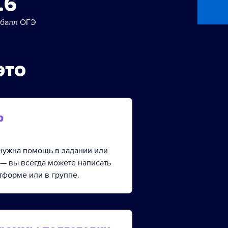
.6
 балл ОГЭ
это
р
, нужна помощь в задании или
 — вы всегда можете написать
тформе или в группе.