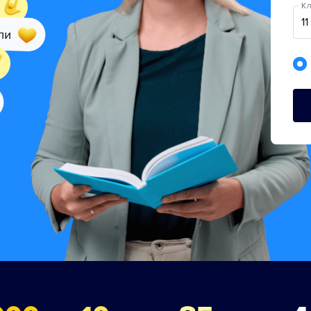
Кл
11