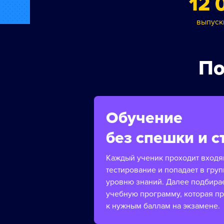
12 
выпуск
По
Обучение
без спешки и с
Каждый ученик проходит вход
тестирование и попадает в груп
уровню знаний. Далее подбира
учебную программу, которая п
к нужным баллам на экзамене.