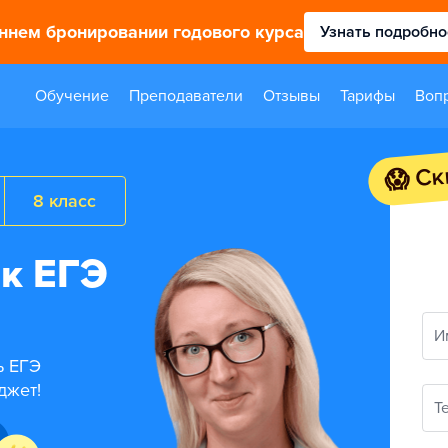
аннем бронировании годового курса
Узнать подробно
Обучение
Преподаватели
Отзывы
Тарифы
Воп
😱 Ск
8 класс
 к ЕГЭ
И
ь ЕГЭ
джет!
Т