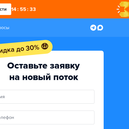
14
:
55
:
32
сти
росы
идка до 30% 🤑
Оставьте заявку
на новый поток
мя
елефон