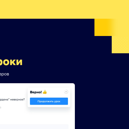
роки
аров