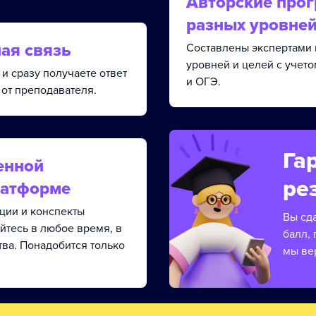
Авторские про
разных уровне
ая связь
Составлены экспертами 
уровней и целей с учет
и сразу получаете ответ
и ОГЭ.
от преподавателя.
Га
енной
ре
латформе
кции и конспекты
Вы сд
йтесь в любое время, в
балл, 
тва. Понадобится только
мы ве