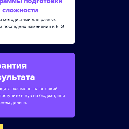
граммы подготовки
й сложности
и методистами для разных
ом последних изменений в ЕГЭ
рантия
зультата
адите экзамены на высокий
поступите в вуз на бюджет, или
рнем деньги.