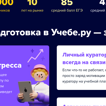
000
10
85
4
ников
лет на рынке
средний балл ЕГЭ
средний
дготовка в Учебе.ру — 
Личный курато
всегда на связи
тресса
Если что-то не работает
ящее
просто заряд мотивации
пу по
куратору на учебной пла
ем
риведет