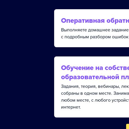
Оперативная обратн
Выполняете домашнее задание 
с подробным разбором ошибок 
Обучение на собств
образовательной п
Задания, теория, вебинары, ле
собраны в одном месте. Занима
любом месте, с любого устройс
интернет.