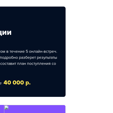
ции
м в течение 5 онлайн-встреч.
 подробно разберет результаты
составит план поступления со
.
40 000 р.