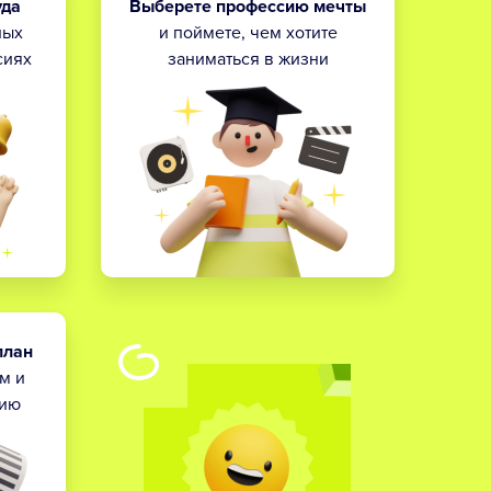
уда
Выберете профессию мечты
ных
и поймете, чем хотите
сиях
заниматься в жизни
план
м и
нию