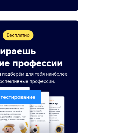
Бесплатно
ираешь
ие профессии
 подберём для тебя наиболее
рспективные профессии.
 тестирование