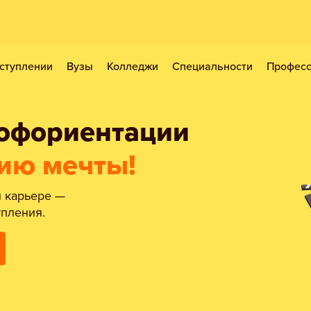
ступлении
Вузы
Колледжи
Специальности
Профес
рофориентации
ию мечты!
 карьере —
упления.