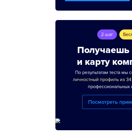
2 шаг
Бес
Получаешь
и карту ком
По результатам теста мы с
личностный профиль из 34
профессиональных 
Посмотреть прим