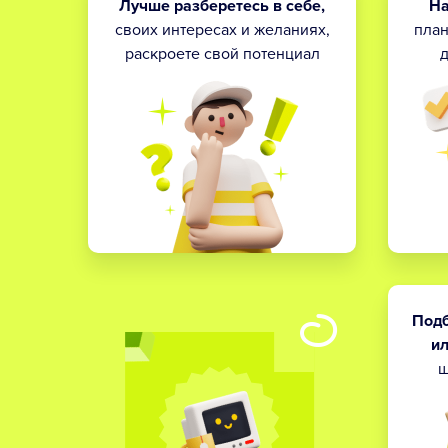
Лучше разберетесь в себе,
На
своих интересах и желаниях,
план
раскроете свой потенциал
д
Подб
и
ш