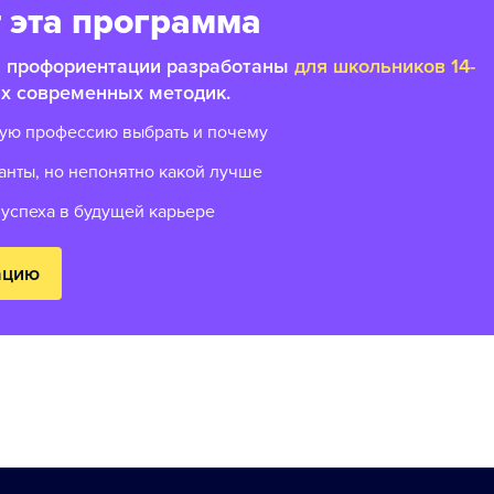
 эта программа
а профориентации разработаны
для школьников 14-
х современных методик.
акую профессию выбрать и почему
ианты, но непонятно какой лучше
 успеха в будущей карьере
ацию