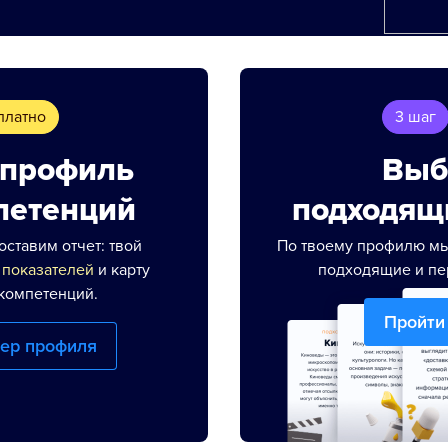
платно
3 шаг
 профиль
Выб
петенций
подходящ
оставим отчет: твой
По твоему профилю мы
 показателей
и карту
подходящие и пе
компетенций.
Пройти
ер профиля