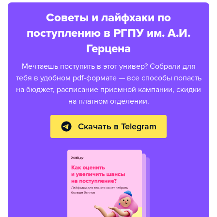
Советы и лайфхаки по
поступлению в РГПУ им. А.И.
Герцена
Мечтаешь поступить в этот универ? Собрали для
тебя в удобном pdf-формате — все способы попасть
на бюджет, расписание приемной кампании, скидки
на платном отделении.
Скачать в Telegram