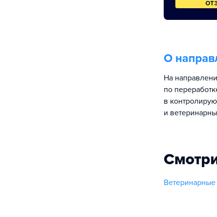
от
О направ
На направлени
по переработк
в контролирую
и ветеринарны
Смотри
Ветеринарные