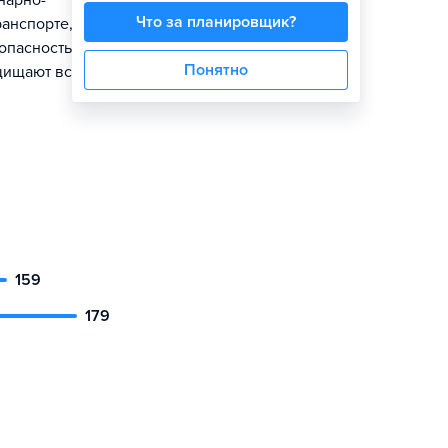
нарно-
Что за планировщик?
анспорте,
зопасность
Понятно
щищают всех
159
179