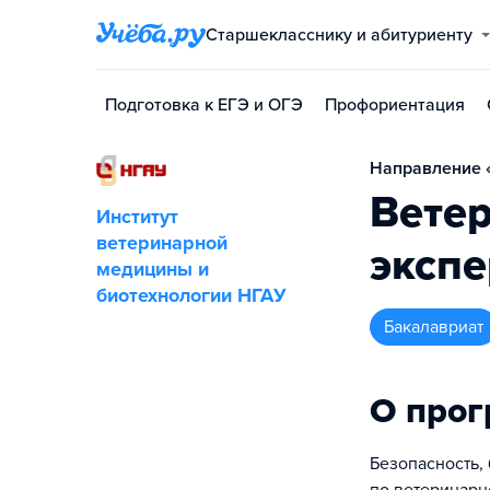
Старшекласснику и абитуриенту
Подготовка к ЕГЭ и ОГЭ
Профориентация
Направление «
Вете
Институт
ветеринарной
экспе
медицины и
биотехнологии НГАУ
бакалавриат
О про
Безопасность, 