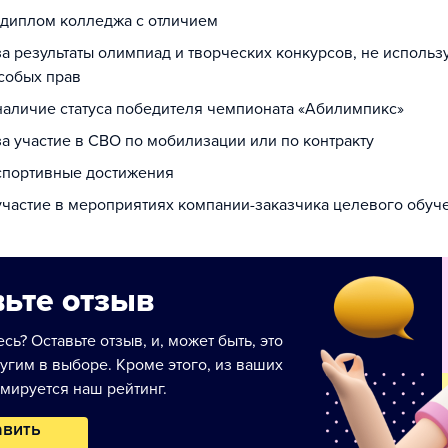
а диплом колледжа с отличием
за результаты олимпиад и творческих конкурсов, не исполь
собых прав
 наличие статуса победителя чемпионата «Абилимпикс»
за участие в СВО по мобилизации или по контракту
 спортивные достижения
 участие в мероприятиях компании-заказчика целевого обуч
ьте отзыв
сь? Оставьте отзыв, и, может быть, это
угим в выборе. Кроме этого, из ваших
мируется наш рейтинг.
авить