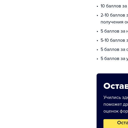
10 баллов з
2-10 баллов 
получения о
5 баллов за
5-10 баллов 
5 баллов за
5 баллов за
Остав
Учились зде
поможет др
оценок фор
Ост