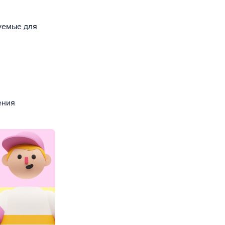
зуемые для
ения