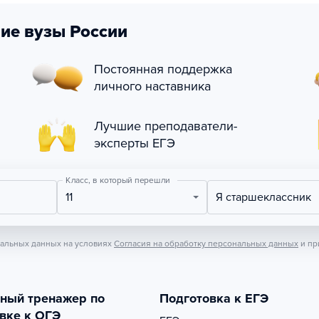
ие вузы России
Постоянная поддержка
личного наставника
Лучшие преподаватели-
эксперты ЕГЭ
Класс, в который перешли
11
Я старшеклассник
нальных данных на условиях
Согласия на обработку персональных данных
и пр
тный тренажер по
Подготовка к ЕГЭ
вке к ОГЭ