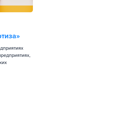
ртиза
»
едприятиях
предприятиях,
ких