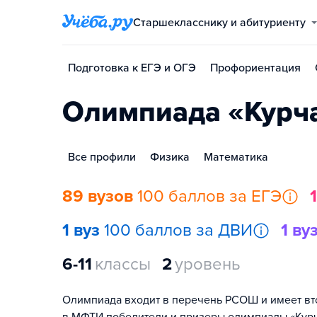
Старшекласснику и абитуриенту
Подготовка к ЕГЭ и ОГЭ
Профориентация
Олимпиада «Курч
Все профили
Физика
Математика
89 вузов
100 баллов за ЕГЭ
1 вуз
100 баллов за ДВИ
1 ву
6-11
классы
2
уровень
Олимпиада входит в перечень РСОШ и имеет вто