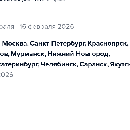
атов» получают особые права.
раля - 16 февраля 2026
Москва
,
Санкт-Петербург
,
Красноярск
,
ров
,
Мурманск
,
Нижний Новгород
,
Екатеринбург
,
Челябинск
,
Саранск
,
Якутс
 2026