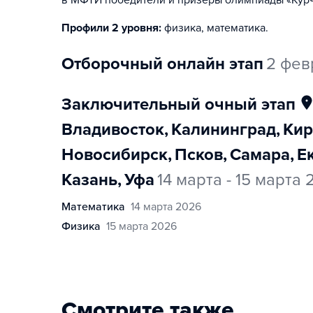
в МФТИ победители и призеры олимпиады «Курч
Профили 2 уровня:
физика, математика
.
отборочный онлайн этап
2 фев
заключительный очный этап
Владивосток
,
Калининград
,
Ки
Новосибирск
,
Псков
,
Самара
,
Казань
,
Уфа
14 марта - 15 марта
математика
14 марта 2026
физика
15 марта 2026
Смотрите также