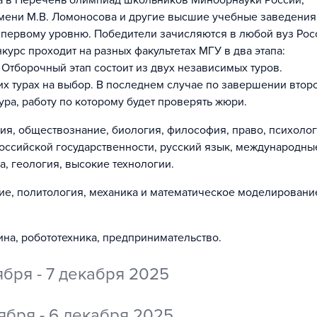
на в Перечень олимпиад школьников Минобрнауки России,
мени М.В. Ломоносова и другие высшие учебные заведения
 первому уровню. Победители зачисляются в любой вуз Рос
урс проходит на разных факультетах МГУ в два этапа:
 Отборочный этап состоит из двух независимых туров.
их турах на выбор. В последнем случае по завершении втор
ура, работу по которому будет проверять жюри.
рия, обществознание, биология, философия, право, психолог
российской государственности, русский язык, международны
а, геология, высокие технологии
.
е, политология, механика и математическое моделировани
на, робототехника, предпринимательство
.
ября - 7 декабря 2025
тября - 6 декабря 2025