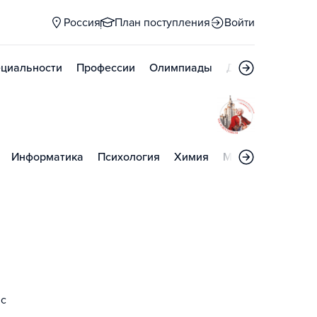
Россия
План поступления
Войти
циальности
Профессии
Олимпиады
Дни открытых д
Информатика
Психология
Химия
Математика
Ин
 с