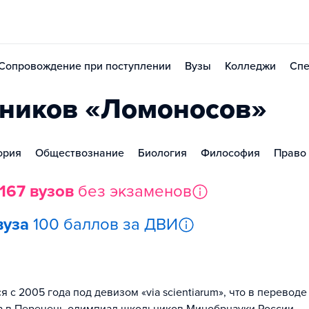
Сопровождение при поступлении
Вузы
Колледжи
Спе
ников «Ломоносов»
ория
Обществознание
Биология
Философия
Право
167 вузов
без экзаменов
вуза
100 баллов за ДВИ
 2005 года под девизом «via scientiarum», что в переводе