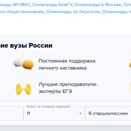
пиады МГИМО
,
Олимпиады КемГУ
,
Олимпиады в Москве
,
Ол
по обществознанию
,
Олимпиады по биологии
,
Олимпиады п
ие вузы России
Постоянная поддержка
личного наставника
Лучшие преподаватели-
эксперты ЕГЭ
Класс, в который перешли
11
Я старшеклассник