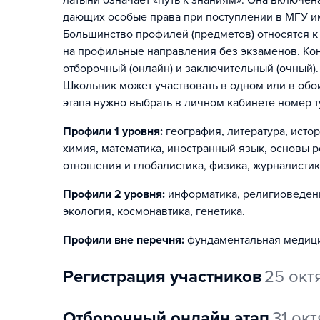
латыни означает «путь к знаниям». Она включе
дающих особые права при поступлении в МГУ и
Большинство профилей (предметов) относятся к
на профильные направления без экзаменов. Конк
отборочный (онлайн) и заключительный (очный).
Школьник может участвовать в одном или в обо
этапа нужно выбрать в личном кабинете номер т
Профили 1 уровня:
география, литература, исто
химия, математика, иностранный язык, основы 
отношения и глобалистика, физика, журналистик
Профили 2 уровня:
информатика, религиоведени
экология, космонавтика, генетика
.
Профили вне перечня:
фундаментальная медици
регистрация участников
25 окт
отборочный онлайн этап
31 ок