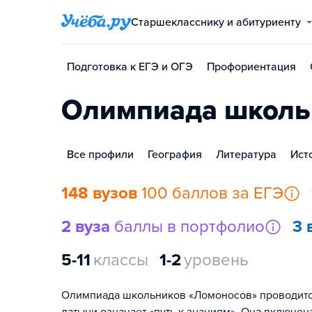
Старшекласснику и абитуриенту
Подготовка к ЕГЭ и ОГЭ
Профориентация
Олимпиада школь
Все профили
География
Литература
Ист
148 вузов
100 баллов за ЕГЭ
2 вуза
баллы в портфолио
3 
5-11
классы
1-2
уровень
Олимпиада школьников «Ломоносов» проводится с