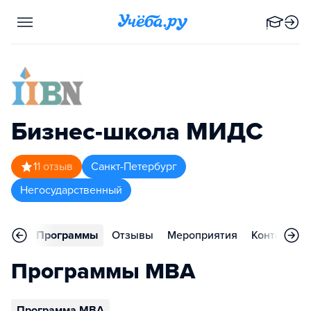
Бизнес-школа МИДС
1
1
отзыв
Санкт-Петербург
Негосударственный
вное
Программы
Отзывы
Мероприятия
Контакты
Программы MBA
Программа MBA