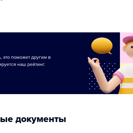
ь, это поможет другим в
руется наш рейтинг.
ные документы