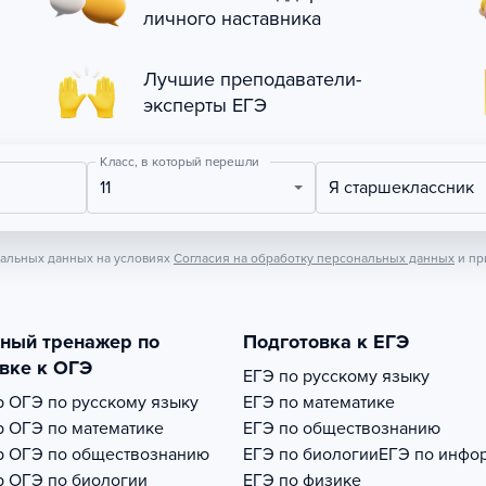
личного наставника
Лучшие преподаватели-
эксперты ЕГЭ
Класс, в который перешли
11
Я старшеклассник
нальных данных на условиях
Согласия на обработку персональных данных
и пр
тный тренажер по
Подготовка к ЕГЭ
вке к ОГЭ
ЕГЭ по русскому языку
р
ОГЭ по русскому языку
ЕГЭ по математике
р
ОГЭ по математике
ЕГЭ по обществознанию
р
ОГЭ по обществознанию
ЕГЭ по биологии
ЕГЭ по инфо
р
ОГЭ по биологии
ЕГЭ по физике