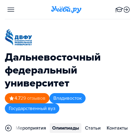
Дальневосточный
федеральный
университет
4.7
29
отзывов
Владивосток
Государственный вуз
ьера
Мероприятия
Олимпиады
Статьи
Контакты