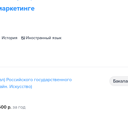
маркетинге
история
иностранный язык
ал) Российского государственного
бакал
айн. Искусство)
600 р.
за год