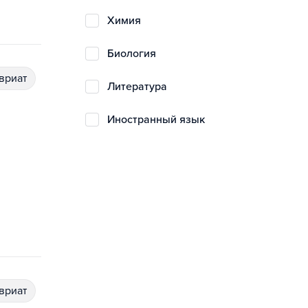
химия
биология
авриат
литература
иностранный язык
авриат