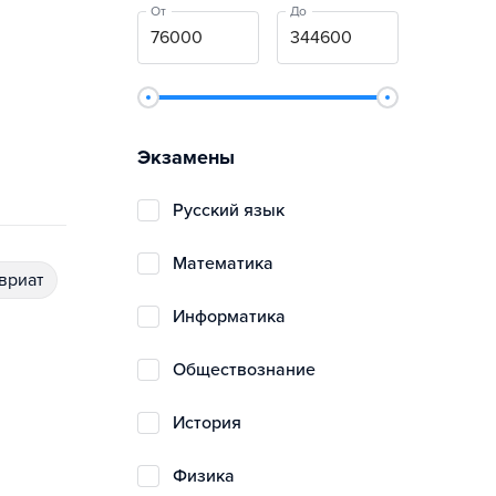
От
До
Экзамены
русский язык
математика
авриат
информатика
обществознание
история
физика