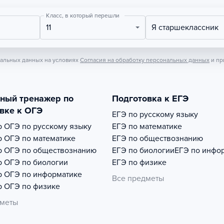
Класс, в который перешли
11
Я старшеклассник
нальных данных на условиях
Согласия на обработку персональных данных
и пр
тный тренажер по
Подготовка к ЕГЭ
вке к ОГЭ
ЕГЭ по русскому языку
р
ОГЭ по русскому языку
ЕГЭ по математике
р
ОГЭ по математике
ЕГЭ по обществознанию
р
ОГЭ по обществознанию
ЕГЭ по биологии
ЕГЭ по инфо
р
ОГЭ по биологии
ЕГЭ по физике
р
ОГЭ по информатике
Все предметы
р
ОГЭ по физике
дметы