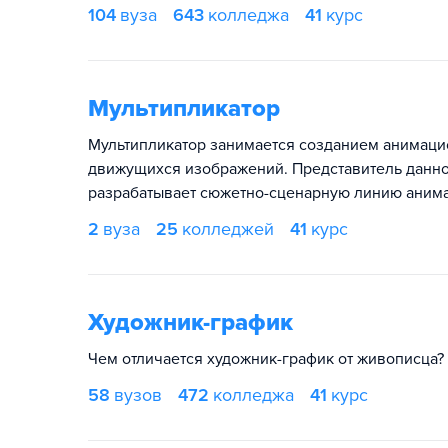
104
вуза
643
колледжа
41
курс
Мультипликатор
Мультипликатор занимается созданием анимаци
движущихся изображений. Представитель данно
разрабатывает сюжетно-сценарную линию аним
2
вуза
25
колледжей
41
курс
Художник-график
Чем отличается художник-график от живописца?
58
вузов
472
колледжа
41
курс