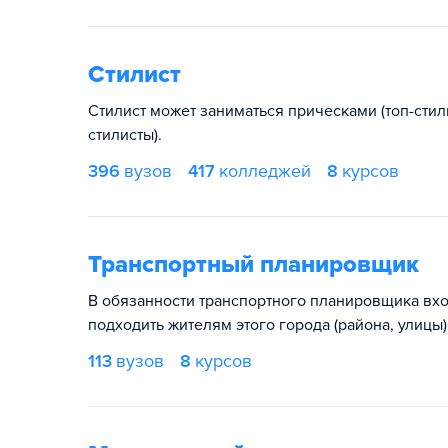
Стилист
Стилист может заниматься прическами (топ-стили
стилисты).
396
вузов
417
колледжей
8
курсов
Транспортный планировщик
В обязанности транспортного планировщика вход
подходить жителям этого города (района, улицы)
113
вузов
8
курсов