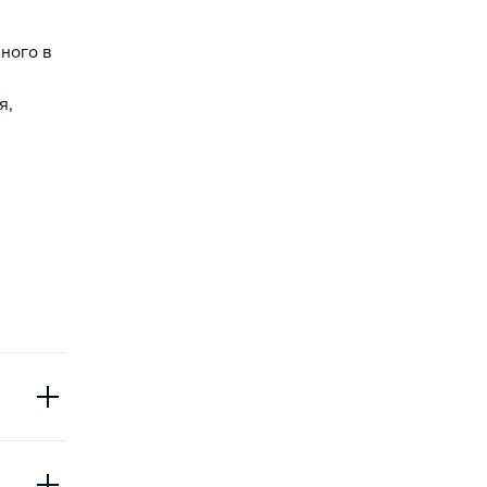
нного в
я,