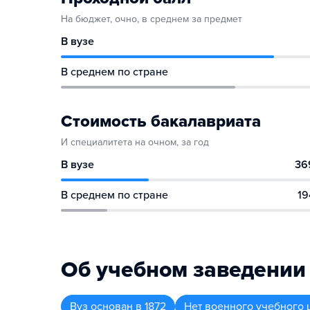
На бюджет, очно, в среднем за предмет
В вузе
В среднем по стране
Стоимость бакалавриата
И специалитета на очном, за год
В вузе
36
В среднем по стране
19
Об учебном заведении
Вуз
основан в
1872
Нет военного учебного 