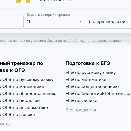
Класс, в который перешли
11
Я старшеклассник
нальных данных на условиях
Согласия на обработку персональных данных
и пр
тный тренажер по
Подготовка к ЕГЭ
вке к ОГЭ
ЕГЭ по русскому языку
р
ОГЭ по русскому языку
ЕГЭ по математике
р
ОГЭ по математике
ЕГЭ по обществознанию
р
ОГЭ по обществознанию
ЕГЭ по биологии
ЕГЭ по инфо
р
ОГЭ по биологии
ЕГЭ по физике
р
ОГЭ по информатике
Все предметы
р
ОГЭ по физике
дметы