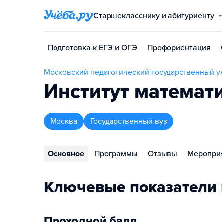
Старшекласснику и абитуриенту
Подготовка к ЕГЭ и ОГЭ
Профориентация
Московский педагогический государственный у
Институт математ
Москва
Государственный вуз
Основное
Программы
Отзывы
Меропри
Ключевые показатели 
Проходной балл