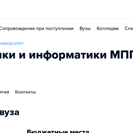
Сопровождение при поступлении
Вузы
Колледжи
Спе
ниверситет
ики и информатики МП
ятия
Контакты
вуза
Бюджетные места