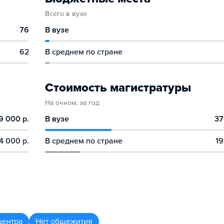
Всего в вузе
76
В вузе
62
В среднем по стране
Стоимость магистратуры
На очном, за год
9 000 р.
В вузе
37
4 000 р.
В среднем по стране
19
центра
Нет общежития