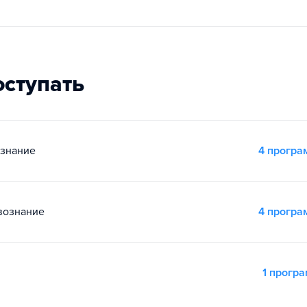
оступать
ознание
4 прогр
вознание
4 прогр
1 прогр