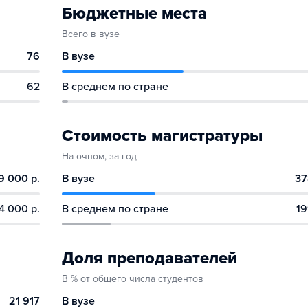
Бюджетные места
Всего в вузе
76
В вузе
62
В среднем по стране
Стоимость магистратуры
На очном, за год
9 000 р.
В вузе
37
4 000 р.
В среднем по стране
19
Доля преподавателей
В % от общего числа студентов
21 917
В вузе