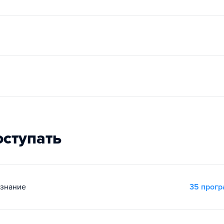
оступать
ознание
35 прог