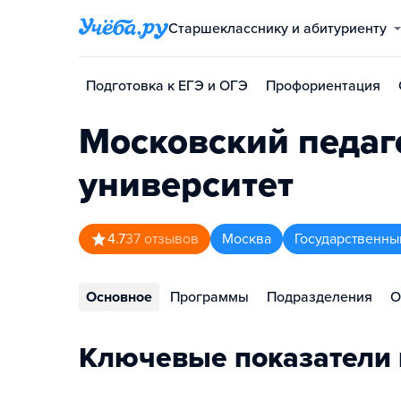
Старшекласснику и абитуриенту
Подготовка к ЕГЭ и ОГЭ
Профориентация
Московский педаг
университет
4.7
37
отзывов
Москва
Государственны
Основное
Программы
Подразделения
О
Ключевые показатели 