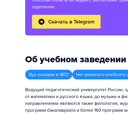
способы попасть на бюджет, расписание при
отделении.
Скачать в Telegram
Об учебном заведении
Вуз
основан в
1872
Нет военного учебного 
Ведущий педагогический университет России, 
от математики и русского языка, до музыки и 
направлениями являются также филология, журн
программ бакалавриата и более 160 программ м