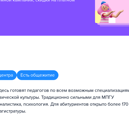
емной кампании, скидки на платном
центра
Есть общежитие
здесь готовят педагогов по всем возможным специализация
физической культуры. Традиционно сильными для МПГУ
алистика, психология. Для абитуриентов открыто более 170
агистратуры.