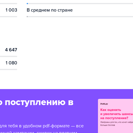
1 003
В среднем по стране
4 647
1 080
о поступлению в
для тебя в удобном pdf-формате — все