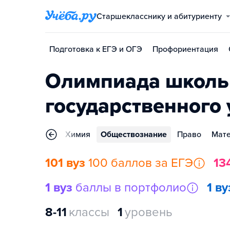
Старшекласснику и абитуриенту
Подготовка к ЕГЭ и ОГЭ
Профориентация
Олимпиада школьн
государственного
рные системы
Химия
Обществознание
Право
Мате
101 вуз
100 баллов за ЕГЭ
13
1 вуз
баллы в портфолио
1 ву
8-11
классы
1
уровень