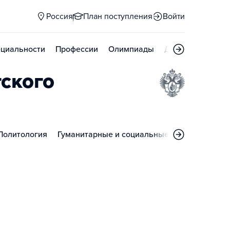
Россия
План поступления
Войти
циальности
Профессии
Олимпиады
Дни открытых д
ского
Политология
Гуманитарные и социальные науки
Психо