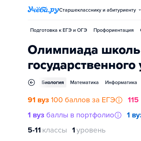
Старшекласснику и абитуриенту
Подготовка к ЕГЭ и ОГЭ
Профориентация
Олимпиада школьн
государственного
ка
География
Биология
Математика
Информатика
91 вуз
100 баллов за ЕГЭ
115
1 вуз
баллы в портфолио
1 ву
5-11
классы
1
уровень