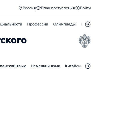
Россия
План поступления
Войти
циальности
Профессии
Олимпиады
Дни открытых д
ского
панский язык
Немецкий язык
Китайский язык
Англи